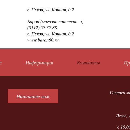
г. Псков, ул. Конная, д.2
Барон (магазин сантехники)
(8112) 57 37 88
г. Псков, ул. Конная, д.2
www.baron60.ru
е
Информация
Контакты
Пр
Галерея м
Напишите нам
Псков
,
с 10.0